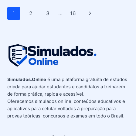
–
SIGNIFICADO
Navegação
Página
1
2
3
…
16
DA
PLACA
da
Seguinte
A-
24
Página
Simulados.Online
é uma plataforma gratuita de estudos
criada para ajudar estudantes e candidatos a treinarem
de forma prática, rápida e acessível.
Oferecemos simulados online, conteúdos educativos e
aplicativos para celular voltados à preparação para
provas teóricas, concursos e exames em todo o Brasil.