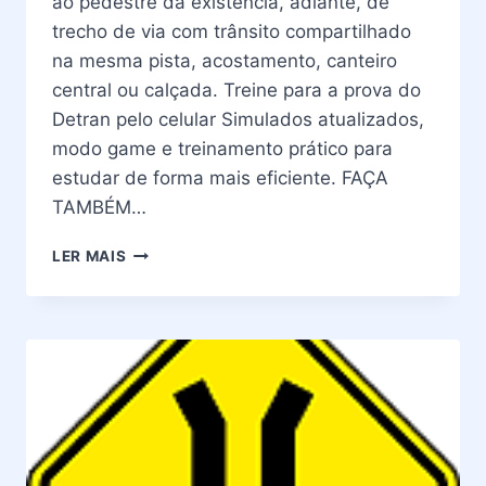
ao pedestre da existência, adiante, de
trecho de via com trânsito compartilhado
na mesma pista, acostamento, canteiro
central ou calçada. Treine para a prova do
Detran pelo celular Simulados atualizados,
modo game e treinamento prático para
estudar de forma mais eficiente. FAÇA
TAMBÉM…
PLACAS
LER MAIS
DE
TRÂNSITO
–
SIGNIFICADO
DA
PLACA
A-
30C