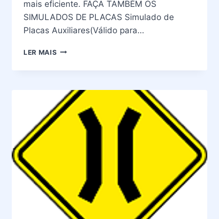
mais eficiente. FAÇA TAMBÉM OS
SIMULADOS DE PLACAS Simulado de
Placas Auxiliares(Válido para…
PLACAS
LER MAIS
DE
TRÂNSITO
–
SIGNIFICADO
DA
PLACA
A-
28