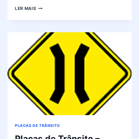
PLACAS
LER MAIS
DE
TRÂNSITO
–
SIGNIFICADO
DA
PLACA
A-
26B
PLACAS DE TRÂNSITO
Placas de Trânsito –