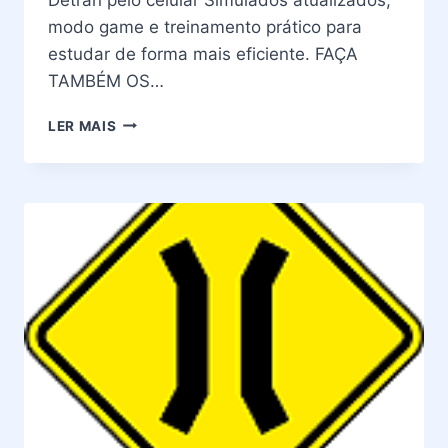
modo game e treinamento prático para
estudar de forma mais eficiente. FAÇA
TAMBÉM OS…
PLACAS
LER MAIS
DE
TRÂNSITO
–
SIGNIFICADO
DA
PLACA
A-
29