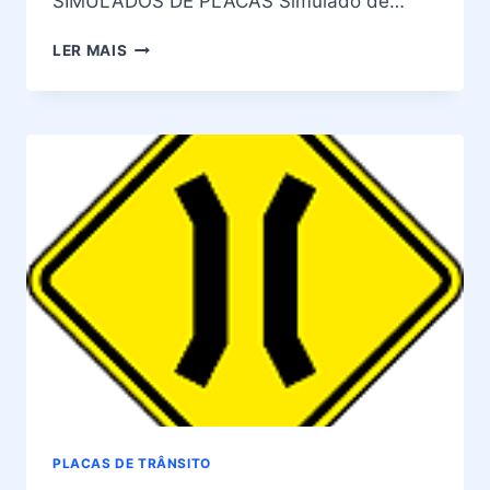
SIMULADOS DE PLACAS Simulado de…
PLACAS
LER MAIS
DE
TRÂNSITO
–
SIGNIFICADO
DA
PLACA
A-
27
PLACAS DE TRÂNSITO