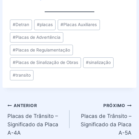
Tags
#
Detran
#
placas
#
Placas Auxiliares
do
#
Placas de Advertência
Post:
#
Placas de Regulamentação
#
Placas de Sinalização de Obras
#
sinalização
#
transito
Navegação
ANTERIOR
PRÓXIMO
Placas de Trânsito –
Placas de Trânsito –
de
Significado da Placa
Significado da Placa
Post
A-4A
A-5A