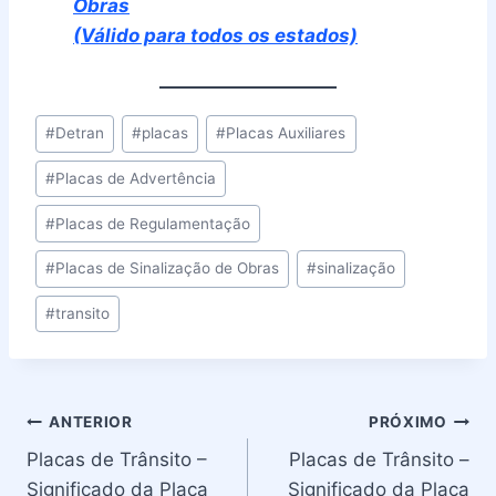
Obras
(Válido para todos os estados)
Tags
#
Detran
#
placas
#
Placas Auxiliares
do
#
Placas de Advertência
Post:
#
Placas de Regulamentação
#
Placas de Sinalização de Obras
#
sinalização
#
transito
Navegação
ANTERIOR
PRÓXIMO
Placas de Trânsito –
Placas de Trânsito –
de
Significado da Placa
Significado da Placa