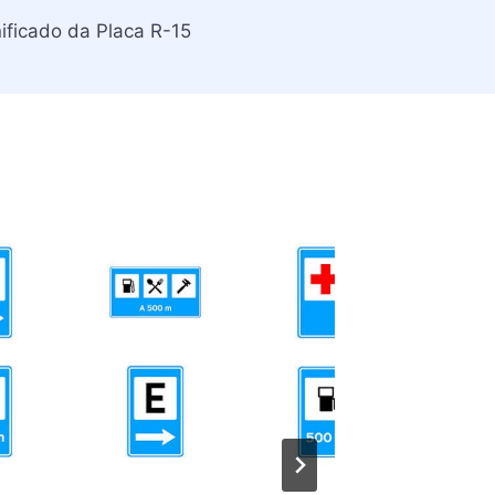
nificado da Placa R-15