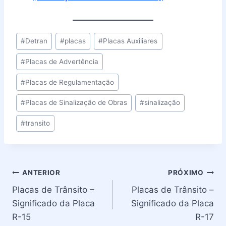
Tags
#
Detran
#
placas
#
Placas Auxiliares
do
#
Placas de Advertência
Post:
#
Placas de Regulamentação
#
Placas de Sinalização de Obras
#
sinalização
#
transito
Navegação
ANTERIOR
PRÓXIMO
Placas de Trânsito –
Placas de Trânsito –
de
Significado da Placa
Significado da Placa
Post
R-15
R-17