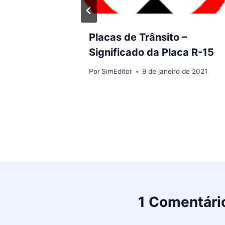
–
Placas de Trânsito –
a R-11
Significado da Placa R-15
 de 2021
Por
SimEditor
9 de janeiro de 2021
1 Comentári