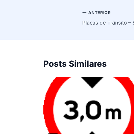
Navegação
ANTERIOR
Placas de Trânsito – 
de
Post
Posts Similares