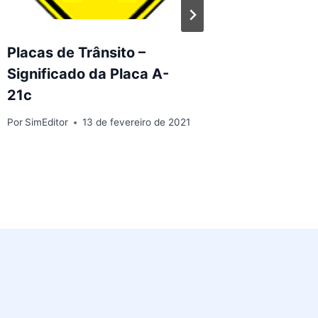
Placas de Trânsito –
Placas 
Significado da Placa A-
Signifi
21c
Por
SimEdit
Por
SimEditor
13 de fevereiro de 2021