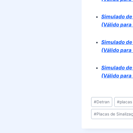
Simulado de
(Válido para
Simulado de
(Válido para
Simulado de 
(Válido para
Tags
#
Detran
#
placas
do
#
Placas de Sinaliza
Post: