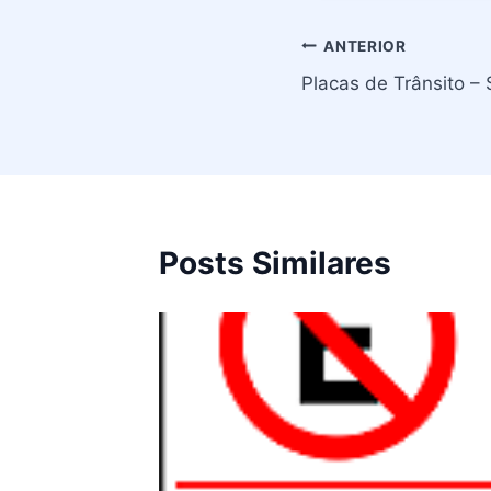
Navegação
ANTERIOR
Placas de Trânsito – 
de
Post
Posts Similares