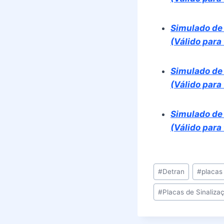
Simulado de
(Válido para
Simulado de
(Válido para
Simulado de 
(Válido para
Tags
#
Detran
#
placas
do
#
Placas de Sinaliza
Post: