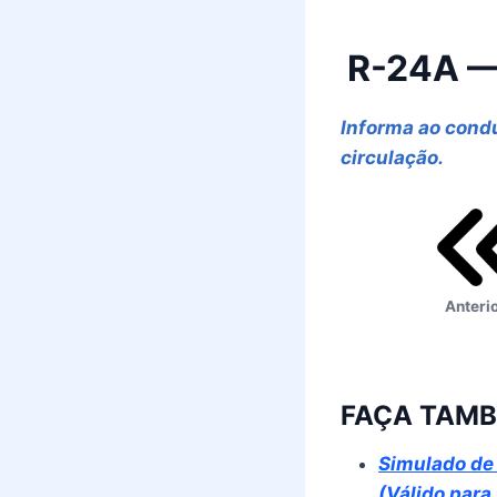
R-24A — 
Informa ao condu
circulação.
Anteri
FAÇA TAMB
Simulado de 
(Válido para