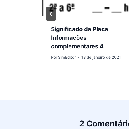
–
Significado da Placa
ca R-3
Informações
complementares 4
 de 2021
Por
SimEditor
18 de janeiro de 2021
2 Comentári