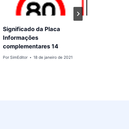
Significado da Placa
Placas 
Informações
Signifi
complementares 14
Por
SimEdit
Por
SimEditor
18 de janeiro de 2021