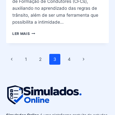
de Formação de Condutores (CFCs),
auxiliando no aprendizado das regras de
trânsito, além de ser uma ferramenta que
possibilita a intimidade…
PROVA
LER MAIS
DETRAN
PLACAS
DE
REGULAMENTAÇÃO
Navegação
Página
Página
1
2
3
4
da
Anterior
Seguinte
Página