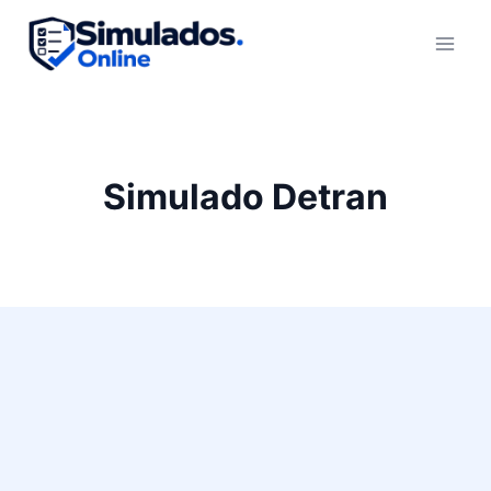
Pular
para
o
Conteúdo
Simulado Detran