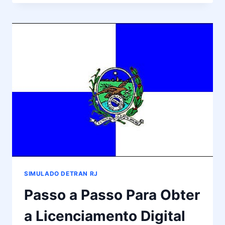
DO
CRV
OU
CRLV
DETRAN
RIO
DE
JANEIRO
SIMULADO DETRAN RJ
Passo a Passo Para Obter
a Licenciamento Digital